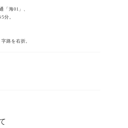
通「海01」、
5分。
Ｔ字路を右折。
て