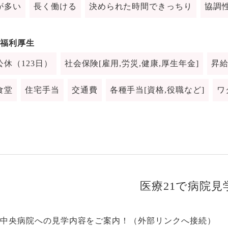
が多い
長く働ける
決められた時間できっちり
協調
福利厚生
公休（123日）
社会保険[雇用,労災,健康,厚生年金]
昇
食堂
住宅手当
交通費
各種手当[資格,役職など]
ワ
医療21で病院見
中央病院への見学内容をご案内！
（外部リンクへ接続）