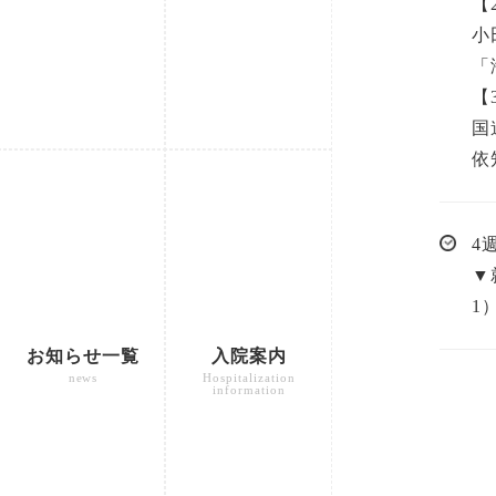
【
小
「
【
国
依
4
▼
1）
お知らせ一覧
入院案内
news
Hospitalization
information