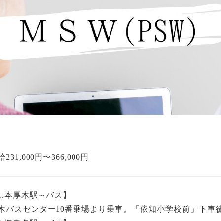
231,000円〜366,000円
1.本厚木駅～バス】
木バスセンター10番乗場より乗車。「依知小学校前」下車