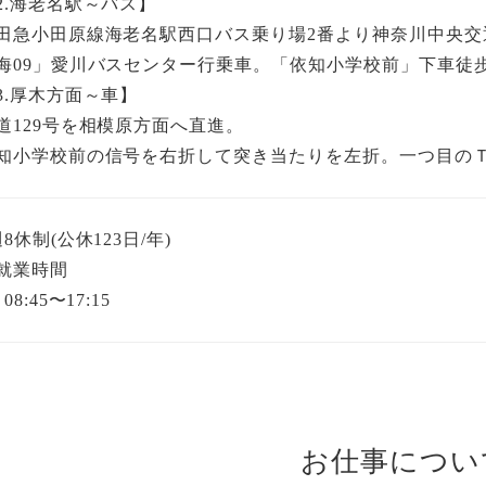
2.海老名駅～バス】
田急小田原線海老名駅西口バス乗り場2番より神奈川中央交
海09」愛川バスセンター行乗車。「依知小学校前」下車徒歩
3.厚木方面～車】
道129号を相模原方面へ直進。
知小学校前の信号を右折して突き当たりを左折。一つ目の
週8休制(公休123日/年)
就業時間
08:45〜17:15
お仕事につい