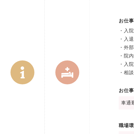
お仕事
・入院
・入退
・外部
・院内
・入院
・相談
お仕事
車通
職場環