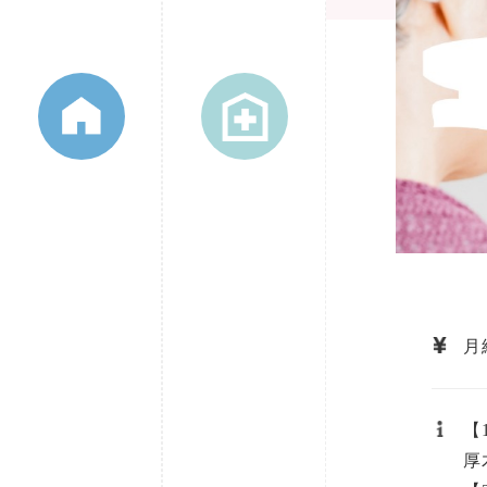
月給
【
厚