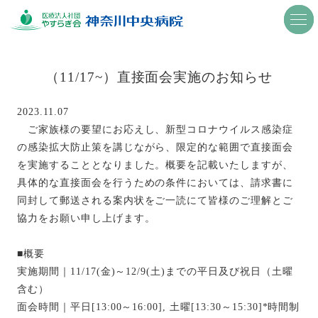
togg
togg
navi
navi
（11/17~）直接面会実施のお知らせ
2023.11.07
ご家族様の要望にお応えし、新型コロナウイルス感染症
の感染拡大防止策を講じながら、限定的な範囲で直接面会
を実施することとなりました。概要を記載いたしますが、
具体的な直接面会を行うための条件においては、請求書に
同封して郵送される案内状をご一読にて皆様のご理解とご
協力をお願い申し上げます。
■概要
実施期間｜11/17(金)～12/9(土)までの平日及び祝日（土曜
含む）
面会時間｜平日[13:00～16:00], 土曜[13:30～15:30]*時間制